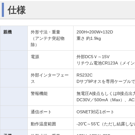
仕様
親機
外形寸法・重量
200H×200W×132D
（アンテナ突起物
重さ 約1.9kg
除）
電源
外部DC5Ｖ～15V
リチウム電池CR123A（メイ
外部インターフェー
RS232C
ス
Dサブ9Pオスを専用ケーブル
警報機能
無電圧A接点もしくはB接点出
DC30V／500mA（Max）、AC
通信ポート
OSNET対応1ポート
動作温度範囲
-20℃～55℃（ただし結露し