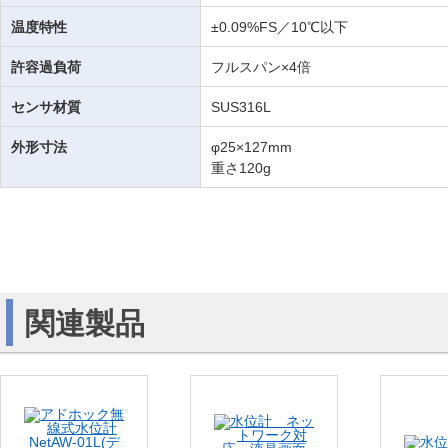
温度特性
±0.09%FS／10℃以下
許容過負荷
フルスパン×4倍
センサ材質
SUS316L
外形寸法
φ25×127mm
重さ120g
関連製品