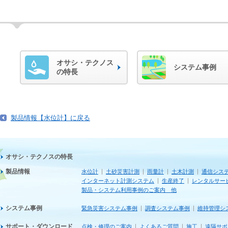
オサシ・テクノス
システム事例
の特長
製品情報【水位計】に戻る
オサシ・テクノスの特長
製品情報
水位計
土砂災害計測
雨量計
土木計測
通信シス
インターネット計測システム
生産終了
レンタルサー
製品・システム利用事例のご案内 他
システム事例
緊急災害システム事例
調査システム事例
維持管理シ
サポート・ダウンロード
点検・修理のご案内
よくあるご質問
施工
遠隔サポ