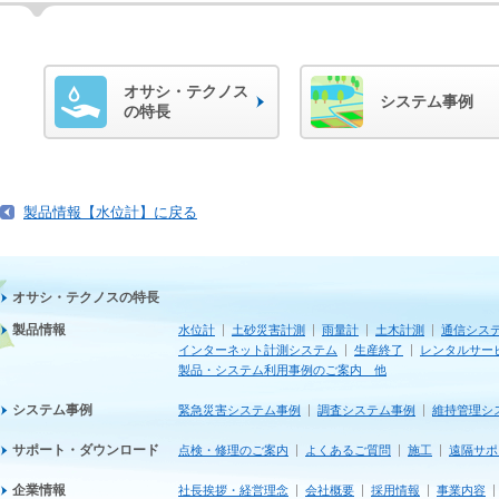
オサシ・テクノス
システム事例
の特長
製品情報【水位計】に戻る
オサシ・テクノスの特長
製品情報
水位計
土砂災害計測
雨量計
土木計測
通信シス
インターネット計測システム
生産終了
レンタルサー
製品・システム利用事例のご案内 他
システム事例
緊急災害システム事例
調査システム事例
維持管理シ
サポート・ダウンロード
点検・修理のご案内
よくあるご質問
施工
遠隔サポ
企業情報
社長挨拶・経営理念
会社概要
採用情報
事業内容