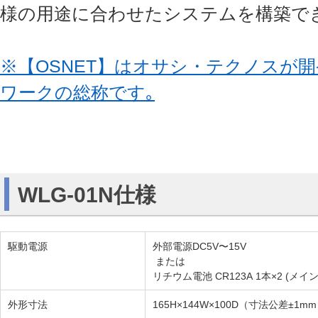
様の用途に合わせたシステムを構築で
※【OSNET】はオサシ・テクノスが
ワークの総称です｡
WLG-01N仕様
駆動電源
外部電源DC5V〜15V
または
リチウム電池 CR123A 1本×2 (メイ
外形寸法
165H×144W×100D（寸法公差±1m