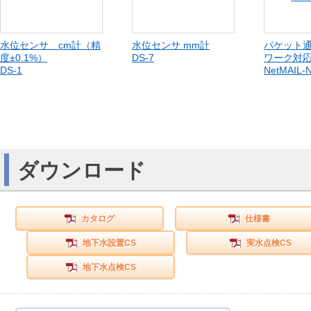
水位センサ cm計（精
水位センサ mm計
パケット通
度±0.1%）
DS-7
ワーク対
DS-1
NetMAIL-
ダウンロード
カタログ
仕様書
地下水設置CS
実水点検CS
地下水点検CS