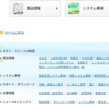
製品情報
システム事例
ホームに戻る
オサシ・テクノスの特長
製品情報
水位計
土砂災害計測
雨量計
土木計測
通信シス
インターネット計測システム
生産終了
レンタルサー
製品・システム利用事例のご案内 他
システム事例
緊急災害システム事例
調査システム事例
維持管理シ
サポート・ダウンロード
点検・修理のご案内
よくあるご質問
施工
遠隔サポ
企業情報
社長挨拶・経営理念
会社概要
採用情報
事業内容
ニュース&トピックス
製品情報
ダウンロード情報
システム事例
展示会・