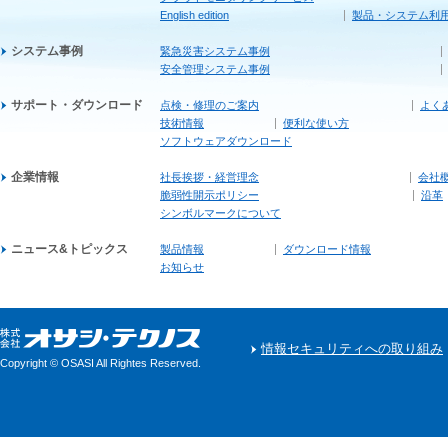
English edition
製品・システム利
システム事例
緊急災害システム事例
安全管理システム事例
サポート・ダウンロード
点検・修理のご案内
よく
技術情報
便利な使い方
ソフトウェアダウンロード
企業情報
社長挨拶・経営理念
会社
脆弱性開示ポリシー
沿革
シンボルマークについて
ニュース&トピックス
製品情報
ダウンロード情報
お知らせ
情報セキュリティへの取り組み
Copyright © OSASI All Rightes Reserved.