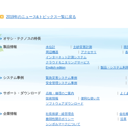
2019年のニュース&トピックス一覧に戻る
オサシ・テクノスの特長
製品情報
水位計
土砂災害計測
雨
周辺機器
アクセサリ
インターネット計測システム
クラウドモニタリングサービス
English edition
製品・システム利
システム事例
緊急災害システム事例
安全管理システム事例
サポート・ダウンロード
点検・修理のご案内
よく
技術情報
便利な使い方
ソフトウェアダウンロード
企業情報
社長挨拶・経営理念
会社
脆弱性開示ポリシー
沿革
シンボルマークについて